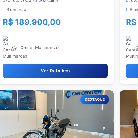
2020
57000 km
Gasolina
202
Blumenau
Blu
R$ 189.900,00
R$
Car Center Multimarcas
C
Ver Detalhes
DESTAQUE