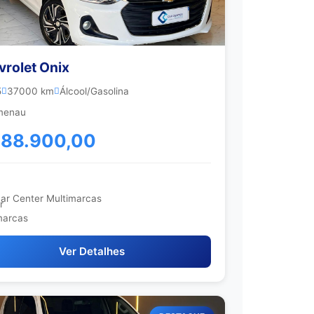
vrolet Onix
5
37000 km
Álcool/Gasolina
menau
 88.900,00
ar Center Multimarcas
Ver Detalhes