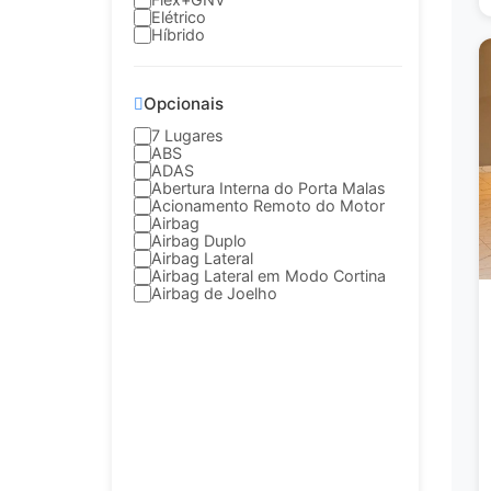
Elétrico
Híbrido
Opcionais
7 Lugares
ABS
ADAS
Abertura Interna do Porta Malas
Acionamento Remoto do Motor
Airbag
Airbag Duplo
Airbag Lateral
Airbag Lateral em Modo Cortina
Airbag de Joelho