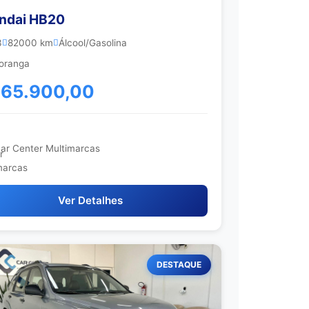
ndai HB20
3
82000 km
Álcool/Gasolina
oranga
 65.900,00
ar Center Multimarcas
Ver Detalhes
DESTAQUE