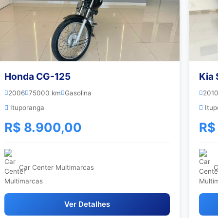
Honda CG-125
Kia
2006
75000 km
Gasolina
201
Ituporanga
Itup
R$ 8.900,00
R$
Car Center Multimarcas
C
Ver Detalhes