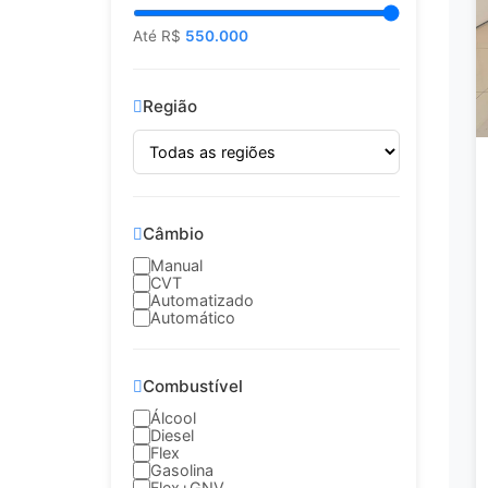
Até R$
550.000
Região
Câmbio
Manual
CVT
Automatizado
Automático
Combustível
Álcool
Diesel
Flex
Gasolina
Flex+GNV