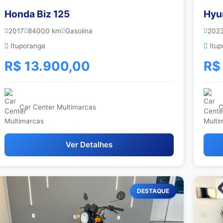
Honda Biz 125
Hyu
2017
84000 km
Gasolina
202
Ituporanga
Itup
R$ 13.900,00
R$
Car Center Multimarcas
C
Ver Detalhes
DESTAQUE