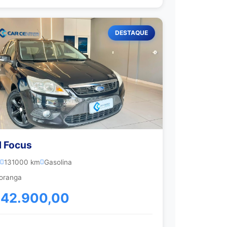
DESTAQUE
d Focus
131000 km
Gasolina
oranga
 42.900,00