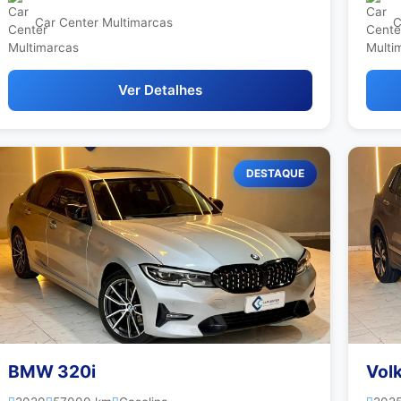
Car Center Multimarcas
C
Ver Detalhes
DESTAQUE
BMW 320i
Vol