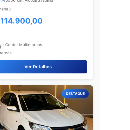
5
45000 km
Álcool/Gasolina
menau
 114.900,00
ar Center Multimarcas
Ver Detalhes
DESTAQUE