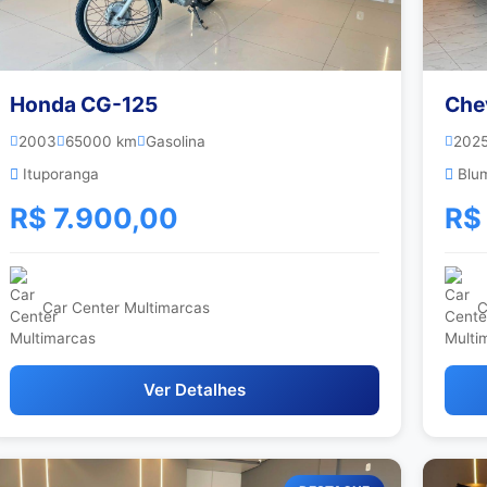
Honda CG-125
Che
2003
65000 km
Gasolina
202
Ituporanga
Blu
R$ 7.900,00
R$
Car Center Multimarcas
C
Ver Detalhes