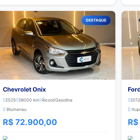
DESTAQUE
Chevrolet Onix
For
2025
38000 km
Álcool/Gasolina
2012
Blumenau
Itup
R$ 72.900,00
R$