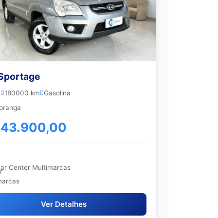
 Sportage
0
180000 km
Gasolina
oranga
 43.900,00
ar Center Multimarcas
Ver Detalhes