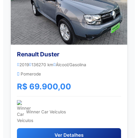
Renault Duster
2019
136270 km
Álcool/Gasolina
Pomerode
R$ 69.900,00
Winner Car Veículos
Ver Detalhes