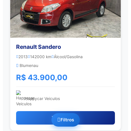
Renault Sandero
2013
142000 km
Álcool/Gasolina
Blumenau
R$ 43.900,00
Happycar Veiculos
Ver Detalhes
Filtros