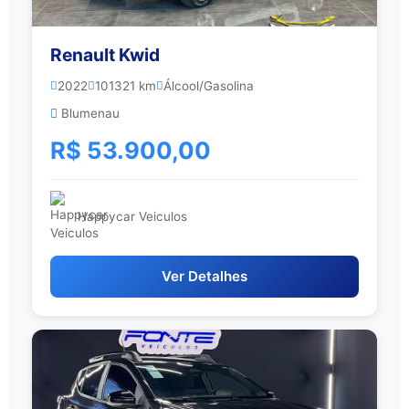
Renault Kwid
2022
101321 km
Álcool/Gasolina
Blumenau
R$ 53.900,00
Happycar Veiculos
Ver Detalhes