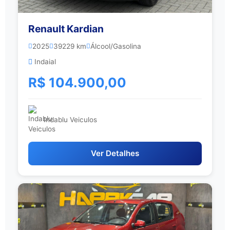
Renault Kardian
2025
39229 km
Álcool/Gasolina
Indaial
R$ 104.900,00
Indablu Veiculos
Ver Detalhes