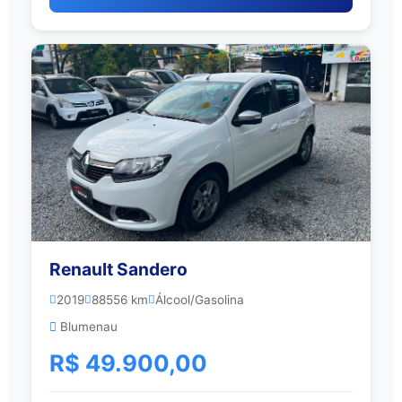
Renault Sandero
2019
88556 km
Álcool/Gasolina
Blumenau
R$ 49.900,00