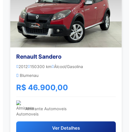
Renault Sandero
2012
150300 km
Álcool/Gasolina
Blumenau
R$ 46.900,00
Almirante Automoveis
Ver Detalhes