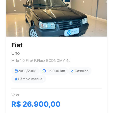
Fiat
Uno
Mille 1.0 Fire/ F.Flex/ ECONOMY 4p
2008/2008
195.000 km
Gasolina
Câmbio manual
Valor
R$ 26.900,00