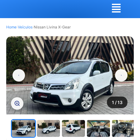
Home
›
Veículos
›
Nissan Livina X-Gear
1
/ 13