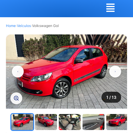
Home
›
Veículos
›
Volkswagen Gol
1
/ 13