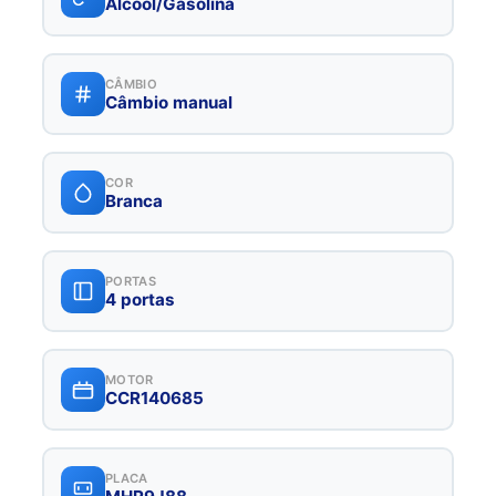
Álcool/Gasolina
CÂMBIO
Câmbio manual
COR
Branca
PORTAS
4 portas
MOTOR
CCR140685
PLACA