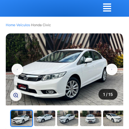
Home
›
Veículos
›
Honda Civic
1
/ 15