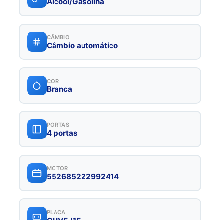
Álcool/Gasolina
CÂMBIO
Câmbio automático
COR
Branca
PORTAS
4 portas
MOTOR
552685222992414
PLACA