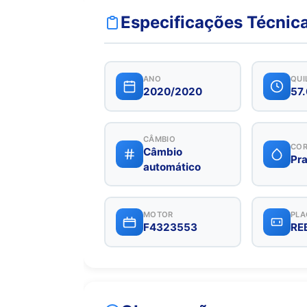
Especificações Técnic
ANO
QUI
2020/2020
57
CÂMBIO
CO
Câmbio
Pra
automático
MOTOR
PLA
F4323553
RE