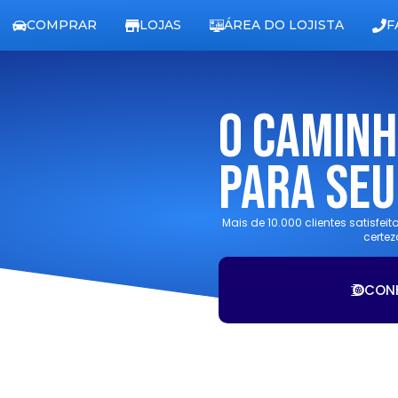
COMPRAR
LOJAS
ÁREA DO LOJISTA
F
O Caminh
Para Seu
Mais de 10.000 clientes satisfei
certez
CON