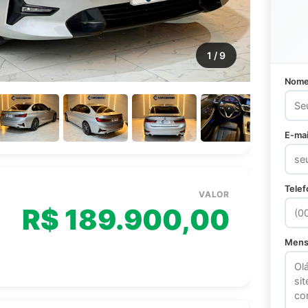
1
/ 9
Nom
E-mai
Tele
VALOR
R$ 189.900,00
Men