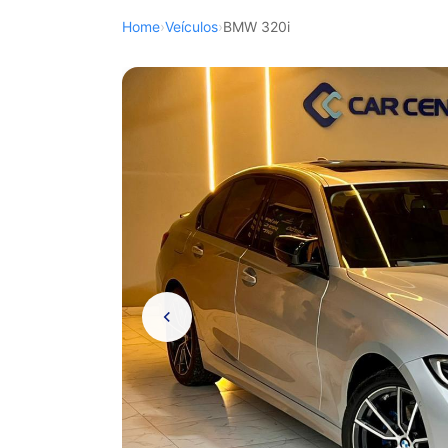
Home
›
Veículos
›
BMW 320i