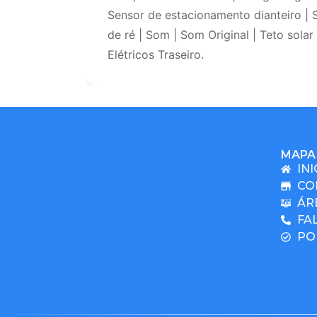
Sensor de estacionamento dianteiro | 
de ré | Som | Som Original | Teto solar |
Elétricos Traseiro.
MAPA 
INI
CO
ÁR
FA
PO