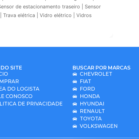
Sensor de estacionamento traseiro | Sensor
 Trava elétrica | Vidro elétrico | Vidros
DO SITE
BUSCAR POR MARCAS
CIO
CHEVROLET
MPRAR
FIAT
EA DO LOGISTA
FORD
LE CONOSCO
HONDA
LITICA DE PRIVACIDADE
HYUNDAI
RENAULT
TOYOTA
VOLKSWAGEN