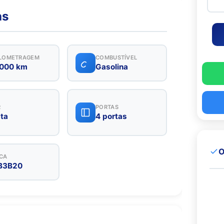
as
LOMETRAGEM
COMBUSTÍVEL
.000 km
Gasolina
R
PORTAS
ta
4 portas
O
CA
B3B20